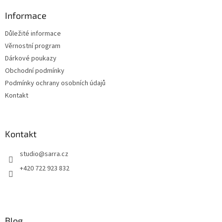
c
p
í
í
a
Informace
p
t
r
Důležité informace
í
v
Věrnostní program
k
y
Dárkové poukazy
v
Obchodní podmínky
ý
Podmínky ochrany osobních údajů
p
i
Kontakt
s
u
Kontakt
studio
@
sarra.cz
+420 722 923 832
Blog