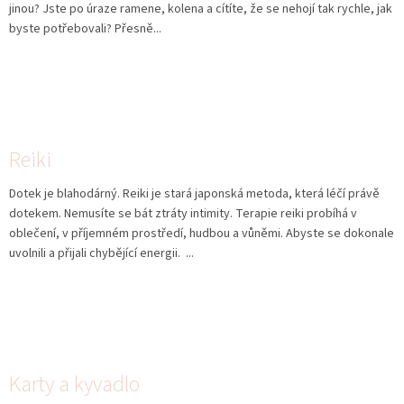
jinou? Jste po úraze ramene, kolena a cítíte, že se nehojí tak rychle, jak
byste potřebovali? Přesně...
Reiki
Dotek je blahodárný. Reiki je stará japonská metoda, která léčí právě
dotekem. Nemusíte se bát ztráty intimity. Terapie reiki probíhá v
oblečení, v příjemném prostředí, hudbou a vůněmi. Abyste se dokonale
uvolnili a přijali chybějící energii. ...
Karty a kyvadlo