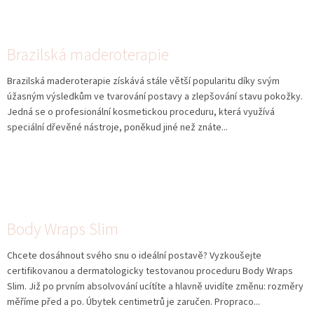
Brazilská maderoterapie
Brazilská maderoterapie získává stále větší popularitu díky svým
úžasným výsledkům ve tvarování postavy a zlepšování stavu pokožky.
Jedná se o profesionální kosmetickou proceduru, která využívá
speciální dřevěné nástroje, poněkud jiné než znáte...
Body Wraps Slim
Chcete dosáhnout svého snu o ideální postavě? Vyzkoušejte
certifikovanou a dermatologicky testovanou proceduru Body Wraps
Slim. Již po prvním absolvování ucítíte a hlavně uvidíte změnu: rozměry
měříme před a po. Úbytek centimetrů je zaručen. Propraco...