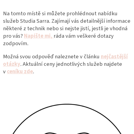
Na tomto místě si můžete prohlédnout nabídku
služeb Studia Sarra. Zajímají vás detailnější informace
některé z technik nebo si nejste jistí, jestli je vhodná
pro vás?
Napište mi,
ráda vám veškeré dotazy
zodpovím.
Možná svou odpověď naleznete v článku
nejčastější
otázky
. Aktuální ceny jednotlivých služeb najdete
v
ceníku zde
.
V
ý
p
i
s