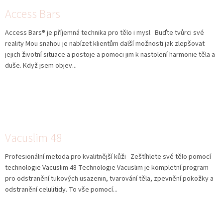
Access Bars
Access Bars® je příjemná technika pro tělo i mysl Buďte tvůrci své
reality Mou snahou je nabízet klientům další možnosti jak zlepšovat
jejich životní situace a postoje a pomoci jim k nastolení harmonie těla a
duše. Když jsem objev...
Vacuslim 48
Profesionální metoda pro kvalitnější kůži Zeštíhlete své tělo pomocí
technologie Vacuslim 48 Technologie Vacuslim je kompletní program
pro odstranění tukových usazenin, tvarování těla, zpevnění pokožky a
odstranění celulitidy. To vše pomocí...