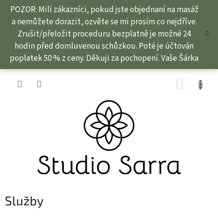
Přejít
POZOR: Milí zákazníci, pokud jste objednaní na masáž
na
a nemůžete dorazit, ozvěte se mi prosím co nejdříve.
obsah
Zrušit/přeložit proceduru bezplatně je možné 24
hodin před domluvenou schůzkou. Poté je účtován
poplatek 50 % z ceny. Děkuji za pochopení. Vaše Šárka
NÁKUP
KOŠÍK
Služby