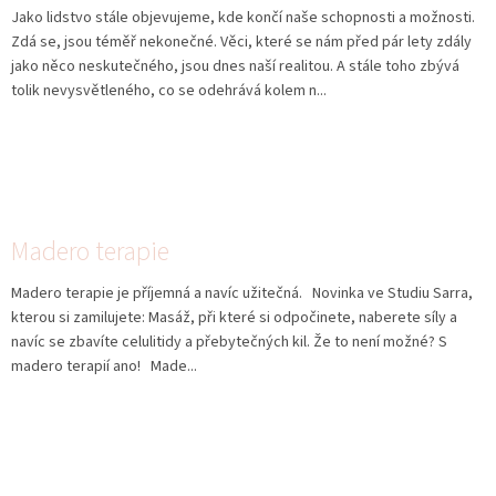
Jako lidstvo stále objevujeme, kde končí naše schopnosti a možnosti.
Zdá se, jsou téměř nekonečné. Věci, které se nám před pár lety zdály
jako něco neskutečného, jsou dnes naší realitou. A stále toho zbývá
tolik nevysvětleného, co se odehrává kolem n...
Madero terapie
Madero terapie je příjemná a navíc užitečná. Novinka ve Studiu Sarra,
kterou si zamilujete: Masáž, při které si odpočinete, naberete síly a
navíc se zbavíte celulitidy a přebytečných kil. Že to není možné? S
madero terapií ano! Made...