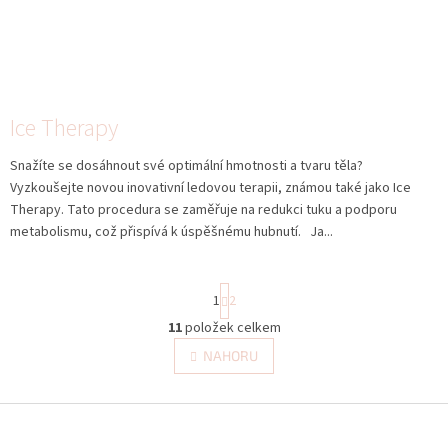
Ice Therapy
Snažíte se dosáhnout své optimální hmotnosti a tvaru těla?
Vyzkoušejte novou inovativní ledovou terapii, známou také jako Ice
Therapy. Tato procedura se zaměřuje na redukci tuku a podporu
metabolismu, což přispívá k úspěšnému hubnutí. Ja...
S
1
2
t
r
11
položek celkem
O
á
v
NAHORU
n
l
k
á
o
v
Z
d
á
a
á
n