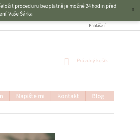
přeložit proceduru bezplatně je možné 24 hodin před
ní. Vaše Šárka
Přihlášení
NÁKUPNÍ
Prázdný košík
KOŠÍK
am
Napište mi
Kontakt
Blog