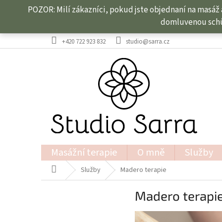
Přejít
POZOR: Milí zákazníci, pokud jste objednaní na masáž 
na
domluvenou schůz
obsah
+420 722 923 832
studio@sarra.cz
Masážní terapie
O mně
Služby
Domů
Služby
Madero terapie
Madero terapi