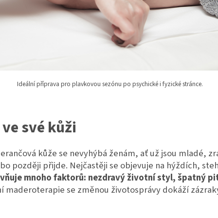
Ideální příprava pro plavkovou sezónu po psychické i fyzické stránce.
 ve své kůži
merančová kůže se nevyhýbá ženám, ať už jsou mladé, zra
bo později přijde. Nejčastěji se objevuje na hýždích, st
livňuje mnoho faktorů: nezdravý životní styl, špatný p
ní maderoterapie se změnou životosprávy dokáží zázraky