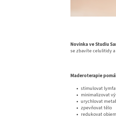
Novinka ve Studiu Sar
se zbavíte celulitidy 
Maderoterapie pomá
stimulovat lymfa
minimalizovat výs
urychlovat meta
zpevňovat tělo
redukovat obje