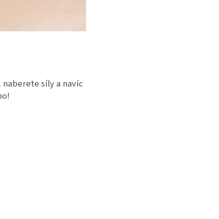
 naberete síly a navíc
no!