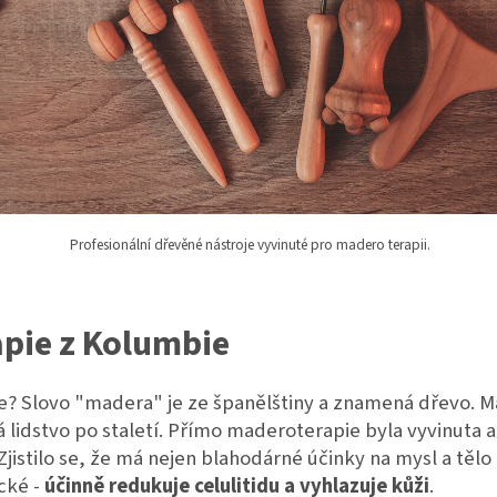
Profesionální dřevěné nástroje vyvinuté pro madero terapii.
apie z Kolumbie
e? Slovo "madera" je ze španělštiny a znamená dřevo. M
 lidstvo po staletí. Přímo maderoterapie byla vyvinuta a
Zjistilo se, že má nejen blahodárné účinky na mysl a tělo 
cké -
účinně redukuje celulitidu a vyhlazuje kůži
.