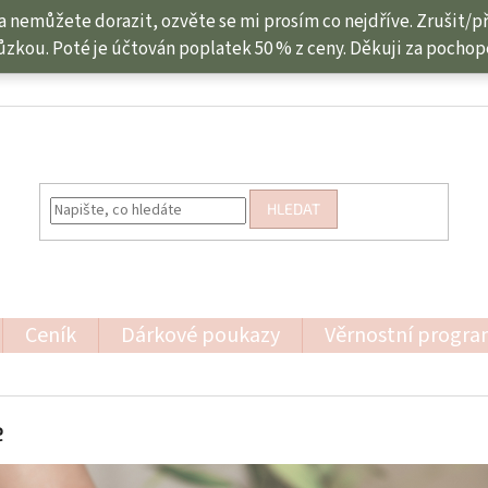
a nemůžete dorazit, ozvěte se mi prosím co nejdříve. Zrušit/
kou. Poté je účtován poplatek 50 % z ceny. Děkuji za pochope
HLEDAT
Ceník
Dárkové poukazy
Věrnostní progr
e