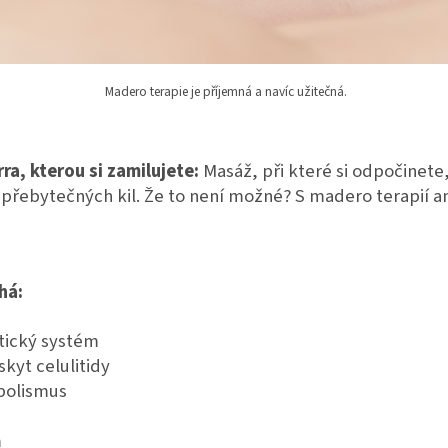
Madero terapie je příjemná a navíc užitečná.
ra, kterou si zamilujete:
Masáž, při které si odpočinete,
a přebytečných kil. Že to není možné? S madero terapií a
há:
tický systém
kyt celulitidy
bolismus
m