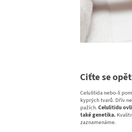
Ciťte se opět
Celulitida nebo-li po
kyprých tvarů. Dřív ne
pažích.
Celulitidu ov
také genetika.
Kvalit
zaznamenáme.