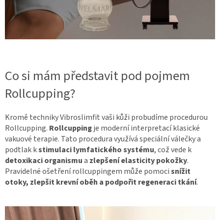
Co si mám představit pod pojmem
Rollcupping?
Kromě techniky Vibroslimfit vaši kůži probudíme procedurou
Rollcupping.
Rollcupping
je moderní interpretací klasické
vakuové terapie. Tato procedura využívá speciální válečky a
podtlak k
stimulaci lymfatického systému
, což vede k
detoxikaci organismu
a
zlepšení elasticity pokožky
.
Pravidelné ošetření rollcuppingem může pomoci
snížit
otoky, zlepšit krevní oběh a podpořit regeneraci tkání
.