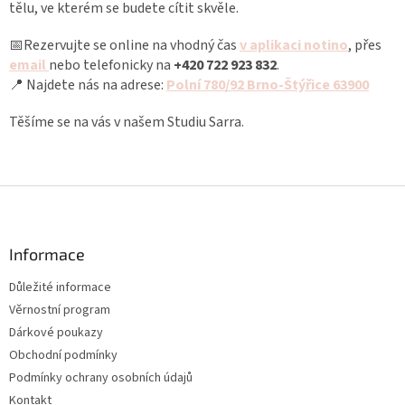
tělu, ve kterém se budete cítit skvěle.
📅Rezervujte se online na vhodný čas
v aplikaci notino
, přes
email
nebo telefonicky na
+420 722 923 832
.
📍 Najdete nás na adrese:
Polní 780/92 Brno-Štýřice 63900
Těšíme se na vás v našem Studiu Sarra.
Z
á
p
a
Informace
t
Důležité informace
í
Věrnostní program
Dárkové poukazy
Obchodní podmínky
Podmínky ochrany osobních údajů
Kontakt