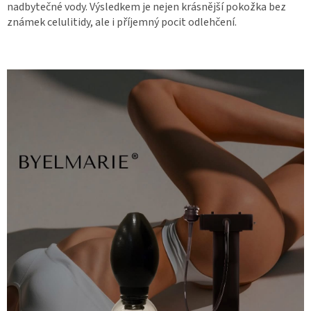
nadbytečné vody. Výsledkem je nejen krásnější pokožka bez
známek celulitidy, ale i příjemný pocit odlehčení.