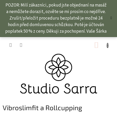
Přejít
POZOR: Milí zákazníci, pokud jste objednaní na masáž
na
a nemůžete dorazit, ozvěte se mi prosím co nejdříve.
obsah
Zrušit/přeložit proceduru bezplatně je možné 24
hodin před domluvenou schůzkou. Poté je účtován
poplatek 50 % z ceny. Děkuji za pochopení. Vaše Šárka
NÁKUP
KOŠÍK
Vibroslimfit a Rollcupping